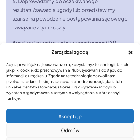
6. Doprowadzimy do oczekiwanego
rezultatu/zawarcia ugody lub przedstawimy
szanse na powodzenie postępowania sądowego
i związane z tym koszty.
Koszt wstępnej porady prawnej wynosi 120
Euro netto – podczas porady wycenione
Zarządzaj zgodą
zostaną dalsze czynności prawne.
Aby zapewnić jak najlepsze wrażenia, korzystamy z technologii, takich
jak pliki cookie, do przechowywania i/lub uzyskiwania dostępu do
informacji o urządzeniu. Zgoda na te technologie pozwoli nam
przetwarzać dane, takie jak zachowanie podczas przeglądania lub
unikalne identyfikatory na tej stronie. Brak wyrażenia zgody lub
wycofanie zgody może niekorzystnie wpłynąć na niektóre cechy i
funkcje.
Kancelaria Marcin Pelc –
© 2026 . All rights
Prawnik Polsko-
Akceptuję
reserved. * Szczecin –
Niemiecki
Löcknitz
Odmów
Strona niemiecka: