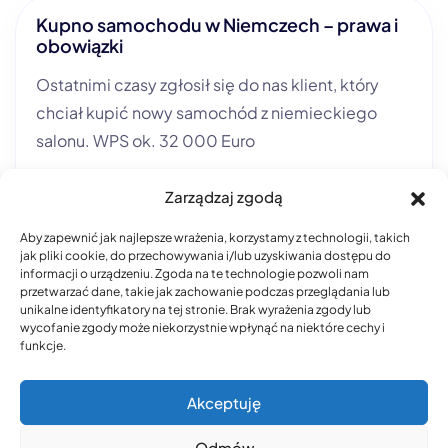
Kupno samochodu w Niemczech – prawa i
obowiązki
Ostatnimi czasy zgłosił się do nas klient, który
chciał kupić nowy samochód z niemieckiego
salonu. WPS ok. 32 000 Euro
Learn More
Zarządzaj zgodą
Aby zapewnić jak najlepsze wrażenia, korzystamy z technologii, takich
jak pliki cookie, do przechowywania i/lub uzyskiwania dostępu do
informacji o urządzeniu. Zgoda na te technologie pozwoli nam
przetwarzać dane, takie jak zachowanie podczas przeglądania lub
unikalne identyfikatory na tej stronie. Brak wyrażenia zgody lub
wycofanie zgody może niekorzystnie wpłynąć na niektóre cechy i
funkcje.
Kancelaria Marcin Pelc –
© 2026 . All rights
Prawnik Polsko-
Akceptuję
reserved. * Szczecin –
Niemiecki
Löcknitz
Odmów